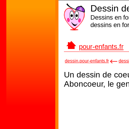
Dessin d
Dessins en fo
dessins en fo
pour-enfants.fr
dessin.pour-enfants.fr
dess
Un dessin de coeu
Aboncoeur, le gent