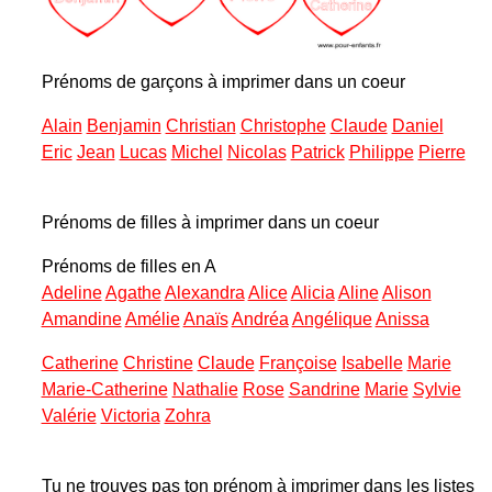
Prénoms de garçons à imprimer dans un coeur
Alain
Benjamin
Christian
Christophe
Claude
Daniel
Eric
Jean
Lucas
Michel
Nicolas
Patrick
Philippe
Pierre
Prénoms de filles à imprimer dans un coeur
Prénoms de filles en A
Adeline
Agathe
Alexandra
Alice
Alicia
Aline
Alison
Amandine
Amélie
Anaïs
Andréa
Angélique
Anissa
Catherine
Christine
Claude
Françoise
Isabelle
Marie
Marie-Catherine
Nathalie
Rose
Sandrine
Marie
Sylvie
Valérie
Victoria
Zohra
Tu ne trouves pas ton prénom à imprimer dans les listes